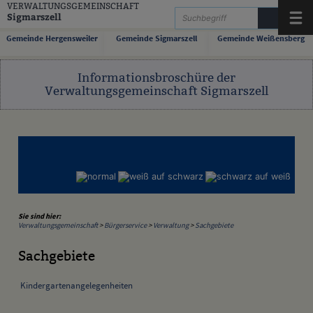
Zum Inhalt
,
zur Navigation
oder
zur Startseite
springen.
VERWALTUNGSGEMEINSCHAFT
Sigmarszell
Menü
Gemeinde Hergensweiler
Gemeinde Sigmarszell
Gemeinde Weißensberg
Informationsbroschüre der
Verwaltungsgemeinschaft Sigmarszell
Sie sind hier:
Verwaltungsgemeinschaft
>
Bürgerservice
>
Verwaltung
>
Sachgebiete
Sachgebiete
Kindergartenangelegenheiten