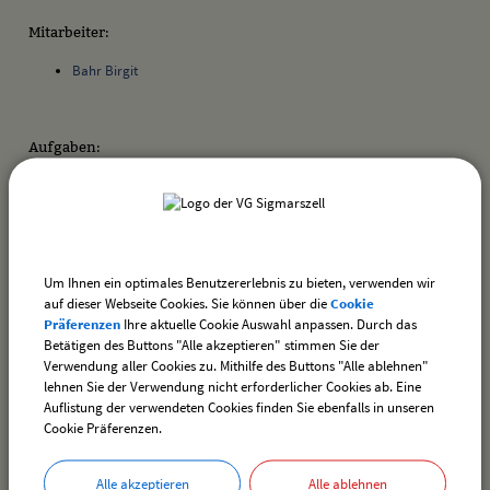
Mitarbeiter:
Bahr Birgit
Aufgaben:
Kindertageseinrichtungen
Kindertageseinrichtungen; Benutzungsgebühren
Kindertageseinrichtungen; Benutzungsordnung
Um Ihnen ein optimales Benutzererlebnis zu bieten, verwenden wir
zurück
auf dieser Webseite Cookies. Sie können über die
Cookie
Präferenzen
Ihre aktuelle Cookie Auswahl anpassen. Durch das
Betätigen des Buttons "Alle akzeptieren" stimmen Sie der
drucken
nach oben
Verwendung aller Cookies zu. Mithilfe des Buttons "Alle ablehnen"
lehnen Sie der Verwendung nicht erforderlicher Cookies ab. Eine
Auflistung der verwendeten Cookies finden Sie ebenfalls in unseren
Cookie Präferenzen.
Alle akzeptieren
Alle ablehnen