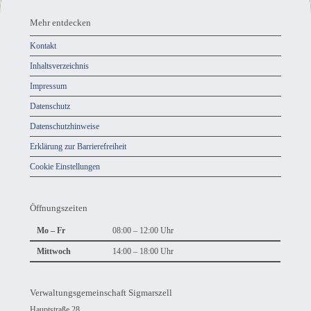
Mehr
entdecken,
Mehr entdecken
Öffnungszeiten
Kontakt
und
Inhaltsverzeichnis
Anschrift
Impressum
und
Datenschutz
Kontakt
Datenschutzhinweise
Erklärung zur Barrierefreiheit
Cookie Einstellungen
Öffnungszeiten
Mo – Fr
08:00 – 12:00 Uhr
Mittwoch
14:00 – 18:00 Uhr
Verwaltungsgemeinschaft Sigmarszell
Hauptstraße 28