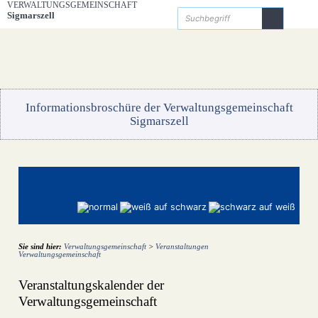
Zum Inhalt
,
zur Navigation
oder
zur Startseite
springen.
VERWALTUNGSGEMEINSCHAFT
Startseite
Bürgerservice
Die Verwaltungsgemeinschaft
Unsere Gemeinden
Gemeinde Hergensweiler
Gemeinde Sigmarszell
Gemeinde Weißensberg
Sigmarszell
Kontakt
Informationsbroschüre der Verwaltungsgemeinschaft
Sigmarszell
Sie sind hier:
Verwaltungsgemeinschaft
>
Veranstaltungen
Verwaltungsgemeinschaft
Veranstaltungskalender der
Verwaltungsgemeinschaft