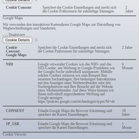
Cookie Details
Cookie Consent
Speichert die Cookie Einstellungen und merkt sich
2
die Cookie Präferenzen für zukünftige Sitzungen.
Jahre
Google Maps
Wir verwenden den interaktiven Kartendienst Google Maps zur Darstellung von
Wegbeschreibungen und Standorten.
Deaktiviert
Cookie Details
Cookie
Speichert die Cookie Einstellungen und merkt sich
2 Jahre
Consent:
die Cookie Präferenzen für zukünftige Sitzungen.
Google Maps
NID
Google verwendet Cookies wie das NID- und das
6
SID-Cookie, um Werbung in Google-Produkten wie
Monate
der Google-Suche individuell anzupassen. Mithilfe
solcher Cookies erfassen wir zum Beispiel Ihre
neuesten Suchanfragen, Ihre bisherigen Interaktionen
mit den Anzeigen eines Werbetreibenden oder den
Suchergebnissen und Ihre Besuche auf der Website
eines Werbetreibenden. Auf diese Weise können wir
Ihnen individuell zugeschnittene Werbung auf
Google anzeigen.
https://policies.google.com/technologies/types?hl=de
CONSENT
Erlaubt Google Maps die Browser Erkennung und
18
speichert die Karten Einstellungen.
Jahre
1P_JAR
Erlaubt Google Maps die Browser Erkennung und
1
speichert die Karten Einstellungen.
Monat
Cookie Verweis