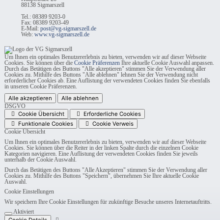
88138 Sigmarszell
Tel.: 08389 9203-0
Fax: 08389 9203-49
E-Mail:
post@vg-sigmarszell.de
Web:
www.vg-sigmarszell.de
Um Ihnen ein optimales Benutzererlebnis zu bieten, verwenden wir auf dieser Webseite
Cookies. Sie können über die
Cookie Präferenzen
Ihre aktuelle Cookie Auswahl anpassen.
Durch das Betätigen des Buttons "Alle akzeptieren" stimmen Sie der Verwendung aller
Cookies zu. Mithilfe des Buttons "Alle ablehnen" lehnen Sie der Verwendung nicht
erforderlicher Cookies ab. Eine Auflistung der verwendeten Cookies finden Sie ebenfalls
in unseren Cookie Präferenzen.
Alle akzeptieren
Alle ablehnen
DSGVO
Cookie Übersicht
Erforderliche Cookies
Funktionale Cookies
Cookie Verweis
Cookie Übersicht
Um Ihnen ein optimales Benutzererlebnis zu bieten, verwenden wir auf dieser Webseite
Cookies. Sie können über die Reiter in der linken Spalte durch die einzelnen Cookie
Kategorien navigieren. Eine Auflistung der verwendeten Cookies finden Sie jeweils
unterhalb der Cookie Auswahl.
Durch das Betätigen des Buttons "Alle Akzeptieren" stimmen Sie der Verwendung aller
Cookies zu. Mithilfe des Buttons "Speichern", übernehmen Sie Ihre aktuelle Cookie
Auswahl.
Cookie Einstellungen
Wir speichern Ihre Cookie Einstellungen für zukünftige Besuche unseres Internetauftritts.
Aktiviert