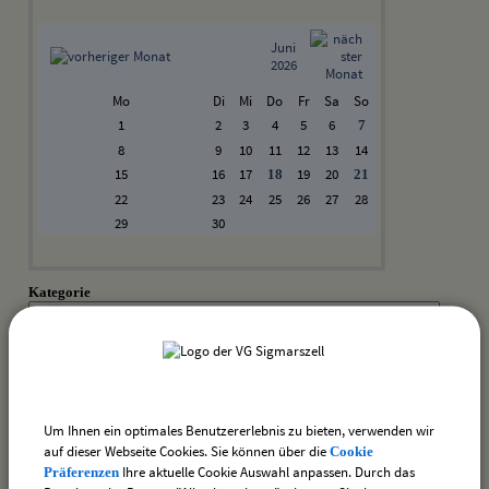
Juni
2026
Mo
Di
Mi
Do
Fr
Sa
So
1
2
3
4
5
6
7
8
9
10
11
12
13
14
15
16
17
19
20
18
21
22
23
24
25
26
27
28
29
30
Kategorie
Suchwort
Datum
Um Ihnen ein optimales Benutzererlebnis zu bieten, verwenden wir
bis:
auf dieser Webseite Cookies. Sie können über die
Cookie
Ihre aktuelle Cookie Auswahl anpassen. Durch das
Präferenzen