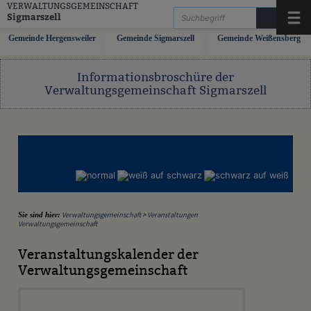
Zum Inhalt
,
zur Navigation
oder
zur Startseite
springen.
VERWALTUNGSGEMEINSCHAFT
Sigmarszell
Menü
Gemeinde Hergensweiler
Gemeinde Sigmarszell
Gemeinde Weißensberg
Informationsbroschüre der
Verwaltungsgemeinschaft Sigmarszell
Verwaltungsgemeinschaft
>
Veranstaltungen
Sie sind hier:
Verwaltungsgemeinschaft
Veranstaltungskalender der
Verwaltungsgemeinschaft