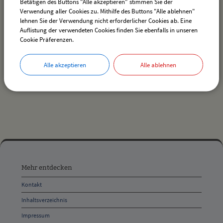
Betätigen des Buttons "Alle akzeptieren" stimmen Sie der
Verwendung aller Cookies zu. Mithilfe des Buttons "Alle ablehnen"
lehnen Sie der Verwendung nicht erforderlicher Cookies ab. Eine
Auflistung der verwendeten Cookies finden Sie ebenfalls in unseren
Es wurden keine Veranstaltungen gefunden.
Cookie Präferenzen.
Alle akzeptieren
Alle ablehnen
drucken
nach oben
Mehr
entdecken,
Mehr entdecken
Öffnungszeiten
Kontakt
und
Inhaltsverzeichnis
Anschrift
Impressum
und