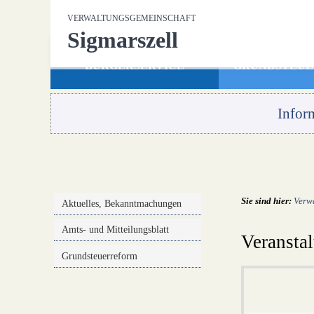
Zum Inhalt
,
zur Navigation
oder
zur Startseite
springen.
VERWALTUNGSGEMEINSCHAFT
Gemeinde Hergensweiler
Sigmarszell
BÜRGERSERVICE
GRUNDSTEU
Infor
Sie sind hier:
Verw
Aktuelles, Bekanntmachungen
Amts- und Mitteilungsblatt
Veransta
Grundsteuerreform