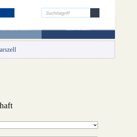
Gemeinde Weißensberg
 GEMEINDEN
KONTAKT
rszell
haft