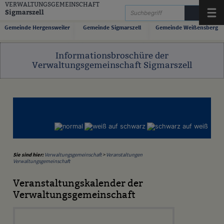
Zum Inhalt
,
zur Navigation
oder
zur Startseite
springen.
VERWALTUNGSGEMEINSCHAFT
Sigmarszell
Menü
Gemeinde Hergensweiler
Gemeinde Sigmarszell
Gemeinde Weißensberg
Informationsbroschüre der
Verwaltungsgemeinschaft Sigmarszell
Sie sind hier:
Verwaltungsgemeinschaft
>
Veranstaltungen
Verwaltungsgemeinschaft
Veranstaltungskalender der
Verwaltungsgemeinschaft