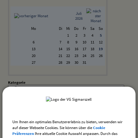
Juli
2026
Mo
Di
Mi
Do
Fr
Sa
So
1
2
3
4
5
6
7
8
9
10
11
12
13
14
15
16
17
18
19
20
21
22
23
24
25
26
27
28
29
30
31
Kategorie
Suchwort
Datum
Um Ihnen ein optimales Benutzererlebnis zu bieten, verwenden wir
bis:
auf dieser Webseite Cookies. Sie können über die
Cookie
Präferenzen
Ihre aktuelle Cookie Auswahl anpassen. Durch das