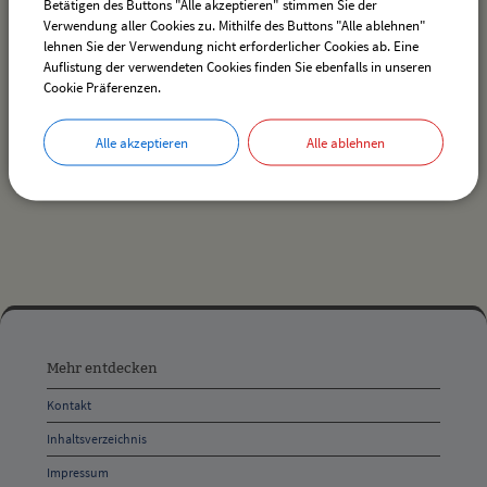
Betätigen des Buttons "Alle akzeptieren" stimmen Sie der
Verwendung aller Cookies zu. Mithilfe des Buttons "Alle ablehnen"
lehnen Sie der Verwendung nicht erforderlicher Cookies ab. Eine
Auflistung der verwendeten Cookies finden Sie ebenfalls in unseren
Es wurden keine Veranstaltungen gefunden.
Cookie Präferenzen.
Alle akzeptieren
Alle ablehnen
drucken
nach oben
Mehr
entdecken,
Mehr entdecken
Öffnungszeiten
Kontakt
und
Inhaltsverzeichnis
Anschrift
Impressum
und