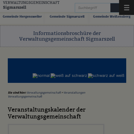
Zum Inhalt
,
zur Navigation
oder
zur Startseite
springen.
VERWALTUNGSGEMEINSCHAFT
Sigmarszell
Menü
Gemeinde Hergensweiler
Gemeinde Sigmarszell
Gemeinde Weißensberg
Informationsbroschüre der
Verwaltungsgemeinschaft Sigmarszell
Sie sind hier:
Verwaltungsgemeinschaft
>
Veranstaltungen
Verwaltungsgemeinschaft
Veranstaltungskalender der
Verwaltungsgemeinschaft