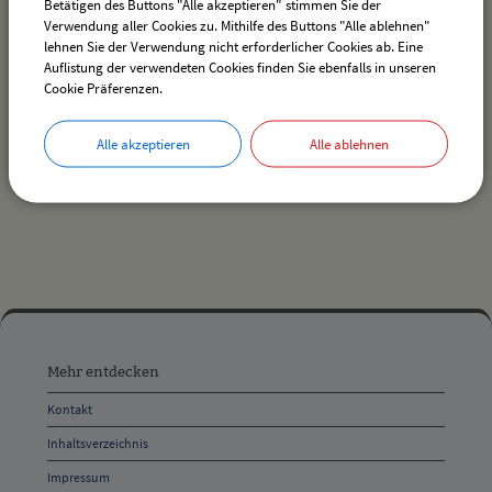
Betätigen des Buttons "Alle akzeptieren" stimmen Sie der
Verwendung aller Cookies zu. Mithilfe des Buttons "Alle ablehnen"
lehnen Sie der Verwendung nicht erforderlicher Cookies ab. Eine
Auflistung der verwendeten Cookies finden Sie ebenfalls in unseren
Es wurden keine Veranstaltungen gefunden.
Cookie Präferenzen.
Alle akzeptieren
Alle ablehnen
drucken
nach oben
Mehr
entdecken,
Mehr entdecken
Öffnungszeiten
Kontakt
und
Inhaltsverzeichnis
Anschrift
Impressum
und