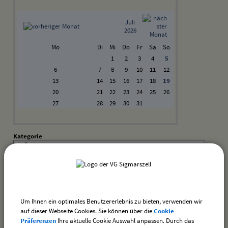
Juli
2026
Mo
Di
Mi
Do
Fr
Sa
So
1
2
3
4
5
6
7
8
9
10
11
12
13
14
15
16
17
18
19
20
21
22
23
24
25
26
27
28
29
30
31
Kategorie
Suchwort
Datum
Um Ihnen ein optimales Benutzererlebnis zu bieten, verwenden wir
bis:
auf dieser Webseite Cookies. Sie können über die
Cookie
Präferenzen
Ihre aktuelle Cookie Auswahl anpassen. Durch das