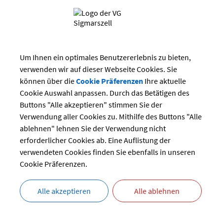
Suchwort
Juni 2026
Datum
Mi
Do
Fr
Sa
So
3
4
5
6
7
Um Ihnen ein optimales Benutzererlebnis zu bieten,
bis:
10
11
12
13
14
verwenden wir auf dieser Webseite Cookies. Sie
17
18
19
20
21
können über die
Cookie Präferenzen
Ihre aktuelle
24
25
26
27
28
Cookie Auswahl anpassen. Durch das Betätigen des
Buttons "Alle akzeptieren" stimmen Sie der
Verwendung aller Cookies zu. Mithilfe des Buttons "Alle
ablehnen" lehnen Sie der Verwendung nicht
Es wurden keine V
erforderlicher Cookies ab. Eine Auflistung der
verwendeten Cookies finden Sie ebenfalls in unseren
Cookie Präferenzen.
Alle akzeptieren
Alle ablehnen