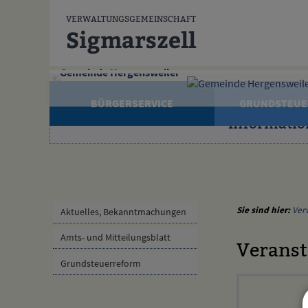
Zum Inhalt
,
zur Navigation
oder
zur Startseite
springen.
VERWALTUNGSGEMEINSCHAFT
Sigmarszell
Gemeinde Hergensweiler
BÜRGERSERVICE
GRUNDSTEUE
Informatio
Sie sind hier:
Ver
Aktuelles, Bekanntmachungen
Amts- und Mitteilungsblatt
Veranst
Grundsteuerreform