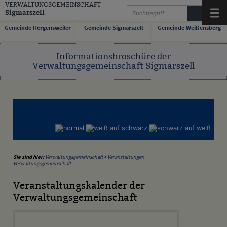
Zum Inhalt
,
zur Navigation
oder
zur Startseite
springen.
VERWALTUNGSGEMEINSCHAFT
Sigmarszell
Menü
Gemeinde Hergensweiler
Gemeinde Sigmarszell
Gemeinde Weißensberg
Informationsbroschüre der
Verwaltungsgemeinschaft Sigmarszell
Sie sind hier:
Verwaltungsgemeinschaft
>
Veranstaltungen
Verwaltungsgemeinschaft
Veranstaltungskalender der
Verwaltungsgemeinschaft