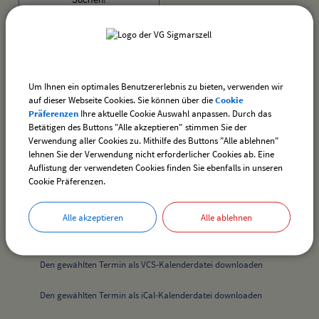
Heimatmuseum geöffnet - Dauerausstellung +
Sonderausstellung
Termin:
Um Ihnen ein optimales Benutzererlebnis zu bieten, verwenden wir
07.06.2026 von 14:00
bis 16:00 Uhr
auf dieser Webseite Cookies. Sie können über die
Cookie
Kategorie:
Präferenzen
Ihre aktuelle Cookie Auswahl anpassen. Durch das
Betätigen des Buttons "Alle akzeptieren" stimmen Sie der
Verschiedenes
Verwendung aller Cookies zu. Mithilfe des Buttons "Alle ablehnen"
Ort:
lehnen Sie der Verwendung nicht erforderlicher Cookies ab. Eine
Heimatmuseum
Auflistung der verwendeten Cookies finden Sie ebenfalls in unseren
Dorfstraße 20
Cookie Präferenzen.
88138 Hergensweiler
Alle akzeptieren
Alle ablehnen
Downloads
Den gewählten Termin als VCS-Kalenderdatei downloaden
Den gewählten Termin als iCal-Kalenderdatei downloaden