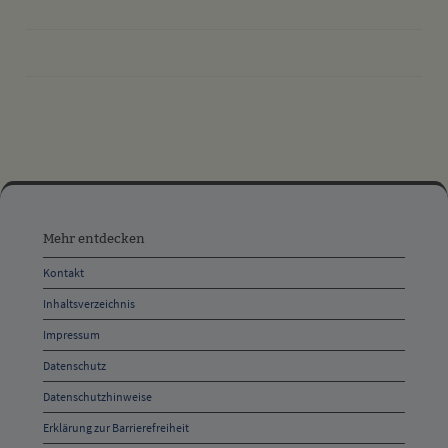
drucken
nach oben
Mehr
entdecken,
Mehr entdecken
Öffnungszeiten
Kontakt
und
Inhaltsverzeichnis
Anschrift
Impressum
und
Datenschutz
Kontakt
Datenschutzhinweise
Erklärung zur Barrierefreiheit