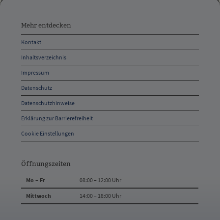
Mehr
entdecken,
Mehr entdecken
Öffnungszeiten
Kontakt
und
Inhaltsverzeichnis
Anschrift
Impressum
und
Datenschutz
Kontakt
Datenschutzhinweise
Erklärung zur Barrierefreiheit
Cookie Einstellungen
Öffnungszeiten
Mo – Fr
08:00 – 12:00 Uhr
Mittwoch
14:00 – 18:00 Uhr