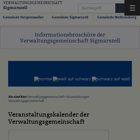
Zum Inhalt
,
zur Navigation
oder
zur Startseite
springen.
VERWALTUNGSGEMEINSCHAFT
Sigmarszell
Menü
Gemeinde Hergensweiler
Gemeinde Sigmarszell
Gemeinde Weißensberg
Informationsbroschüre der
Verwaltungsgemeinschaft Sigmarszell
Sie sind hier:
Verwaltungsgemeinschaft
>
Veranstaltungen
Verwaltungsgemeinschaft
Veranstaltungskalender der
Verwaltungsgemeinschaft