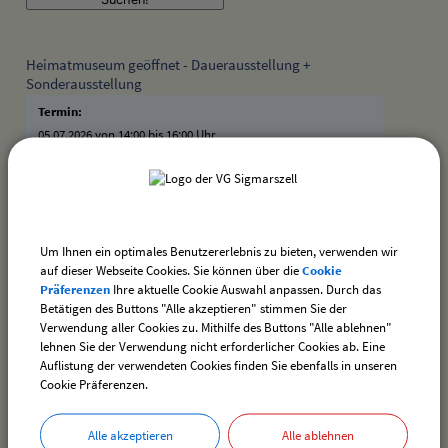
Heimatmuseum geöffnet - Dauerausstellung +
Sonderausstellung
Termin:
05.07.2026 von 14:00
bis 16:00 Uhr
Kategorie:
Verschiedenes
Ort:
Heimatmuseum
Dorfstraße 20
Um Ihnen ein optimales Benutzererlebnis zu bieten, verwenden wir
88138 Hergensweiler
auf dieser Webseite Cookies. Sie können über die
Cookie
Präferenzen
Ihre aktuelle Cookie Auswahl anpassen. Durch das
Betätigen des Buttons "Alle akzeptieren" stimmen Sie der
Heimatmuseum geöffnet - Dauerausstellung +
Verwendung aller Cookies zu. Mithilfe des Buttons "Alle ablehnen"
Sonderausstellung
lehnen Sie der Verwendung nicht erforderlicher Cookies ab. Eine
Auflistung der verwendeten Cookies finden Sie ebenfalls in unseren
Termin:
Cookie Präferenzen.
19.07.2026 von 14:00
bis 16:00 Uhr
Kategorie:
Alle akzeptieren
Alle ablehnen
Verschiedenes