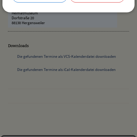
Ort:
Heimatmuseum
Dorfstraße 20
88138 Hergensweiler
Downloads
Die gefundenen Termine als VCS-Kalenderdatei downloaden
Die gefundenen Termine als iCal-Kalenderdatei downloaden
drucken
nach oben