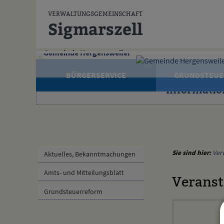
Zum Inhalt
,
zur Navigation
oder
zur Startseite
springen.
VERWALTUNGSGEMEINSCHAFT
Sigmarszell
Gemeinde Hergensweiler
BÜRGERSERVICE
GRUNDSTEUE
Informatio
Sie sind hier:
Ver
Aktuelles, Bekanntmachungen
Amts- und Mitteilungsblatt
Veranst
Grundsteuerreform