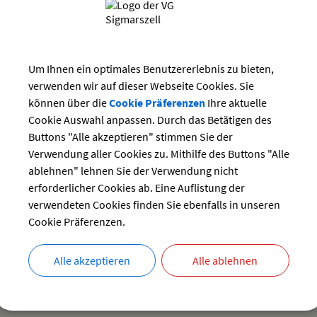
Suchwort
Juni 2026
Datum
Mi
Do
Fr
Sa
So
3
4
5
6
7
Um Ihnen ein optimales Benutzererlebnis zu bieten,
bis:
verwenden wir auf dieser Webseite Cookies. Sie
10
11
12
13
14
können über die
Cookie Präferenzen
Ihre aktuelle
17
18
19
20
21
Cookie Auswahl anpassen. Durch das Betätigen des
24
25
26
27
28
Buttons "Alle akzeptieren" stimmen Sie der
Verwendung aller Cookies zu. Mithilfe des Buttons "Alle
ablehnen" lehnen Sie der Verwendung nicht
erforderlicher Cookies ab. Eine Auflistung der
Es wurden keine V
verwendeten Cookies finden Sie ebenfalls in unseren
Cookie Präferenzen.
Alle akzeptieren
Alle ablehnen