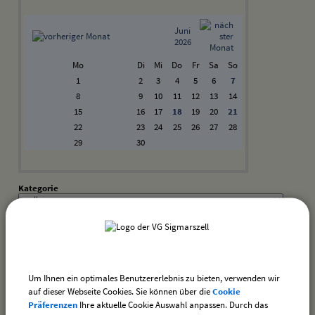
Juni
2026
Mo
Di
Mi
Do
Fr
Sa
So
1
2
3
4
5
6
7
8
9
10
11
12
13
14
15
16
17
18
19
20
21
22
23
24
25
26
27
28
29
30
Kategorie
Suchwort
Datum
Um Ihnen ein optimales Benutzererlebnis zu bieten, verwenden wir
bis:
auf dieser Webseite Cookies. Sie können über die
Cookie
Präferenzen
Ihre aktuelle Cookie Auswahl anpassen. Durch das