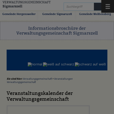
Zum Inhalt
,
zur Navigation
oder
zur Startseite
springen.
VERWALTUNGSGEMEINSCHAFT
Sigmarszell
Menü
Gemeinde Hergensweiler
Gemeinde Sigmarszell
Gemeinde Weißensberg
Informationsbroschüre der
Verwaltungsgemeinschaft Sigmarszell
Sie sind hier:
Verwaltungsgemeinschaft
>
Veranstaltungen
Verwaltungsgemeinschaft
Veranstaltungskalender der
Verwaltungsgemeinschaft