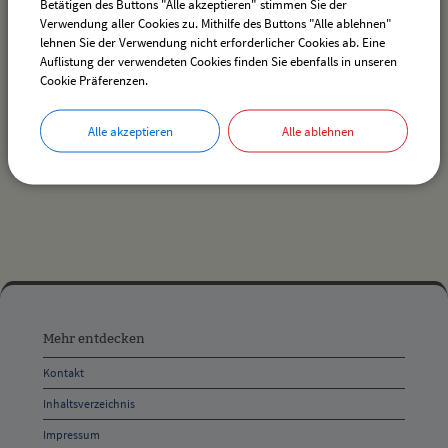
Betätigen des Buttons "Alle akzeptieren" stimmen Sie der
Verwendung aller Cookies zu. Mithilfe des Buttons "Alle ablehnen"
lehnen Sie der Verwendung nicht erforderlicher Cookies ab. Eine
Auflistung der verwendeten Cookies finden Sie ebenfalls in unseren
Es wurden keine Veranstaltungen gefunden.
Cookie Präferenzen.
Alle akzeptieren
Alle ablehnen
drucken
nach oben
Mehr
entdecken,
Mehr entdecken
Öffnungszeiten
Kontakt
und
Inhaltsverzeichnis
Anschrift
Impressum
und