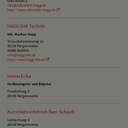
0162 4252471
info@zeltverleih-hagg.de
http://www.zeltverleih-hagg.de
HAGG SHK Technik
Inh. Markus Hagg
Streuobstwiesenweg 10
88138 Hergensweiler
08388 9205020
info@hagg-shk.de
http://www.hagg-shk.de
Helms Erika
Heißmangelei und Bügelei
Friedhofweg 3
88138 Hergensweiler
Kaminkehrerbetrieb Beer-Schauß
Leiblachweg 4
88138 Hergensweiler