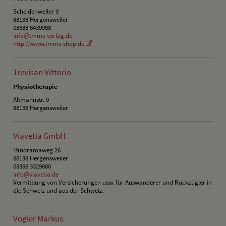
Scheidenweiler 9
88138 Hergensweiler
08388 8439988
info@tmms-verlag.de
http://www.tmms-shop.de
Trevisan Vittorio
Physiotherapie
Altmannstr. 9
88138 Hergensweiler
Viavetia GmbH
Panoramaweg 26
88138 Hergensweiler
08388 3329880
info@viavetia.de
Vermittlung von Versicherungen usw. für Auswanderer und Rückzügler in
die Schweiz und aus der Schweiz.
Vogler Markus