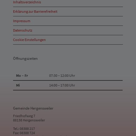
Inhaltsverzeichnis
Anschrift
Erklärung zur Barrierefreiheit
und
Impressum
Kontakt
Datenschutz
Cookie Einstellungen
Öffnungszeiten
Mo – Fr
07:30 – 12:00 Uhr
Mi
14:00 – 17:00 Uhr
Gemeinde Hergensweiler
Friedhofweg 7
88138 Hergensweiler
Tel.: 08388 217
Fax: 08388 724