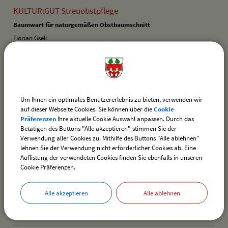
KULTUR:GUT Streuobstpflege
Baumwart für naturgemäßen Obstbaumschnitt
Florian Gsell
Dorfstraße 17
88138 Hergensweiler
0171 1038864
kulturgut.streuobstpflege@posteo.de
Um Ihnen ein optimales Benutzererlebnis zu bieten, verwenden wir
Lazi Kerstin
auf dieser Webseite Cookies. Sie können über die
Cookie
Fotografin
Präferenzen
Ihre aktuelle Cookie Auswahl anpassen. Durch das
Betätigen des Buttons "Alle akzeptieren" stimmen Sie der
Unternützenbrugg 9 a
Verwendung aller Cookies zu. Mithilfe des Buttons "Alle ablehnen"
88138 Hergensweiler
lehnen Sie der Verwendung nicht erforderlicher Cookies ab. Eine
Auflistung der verwendeten Cookies finden Sie ebenfalls in unseren
Lepko Christian
Cookie Präferenzen.
Handel mit Pflanzlicher Nahrungsergänzung, PC Instandsetzung,
Hausverwaltung, Handel mit Kosmetikprodukten
Alle akzeptieren
Alle ablehnen
Im Obstgarten 14
88138 Hergensweiler