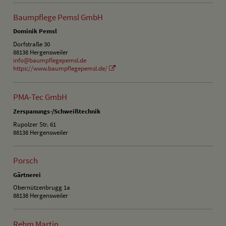
Baumpflege Pemsl GmbH
Dominik Pemsl
Dorfstraße 30
88138 Hergensweiler
info@baumpflegepemsl.de
https://www.baumpflegepemsl.de/
PMA-Tec GmbH
Zerspanungs-/Schweißtechnik
Rupolzer Str. 61
88138 Hergensweiler
Porsch
Gärtnerei
Obernützenbrugg 1a
88138 Hergensweiler
Rehm Martin