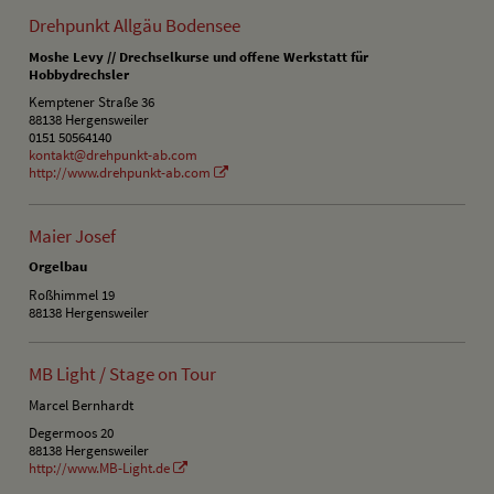
Drehpunkt Allgäu Bodensee
Moshe Levy // Drechselkurse und offene Werkstatt für
Hobbydrechsler
Kemptener Straße 36
88138 Hergensweiler
0151 50564140
kontakt@drehpunkt-ab.com
http://www.drehpunkt-ab.com
Maier Josef
Orgelbau
Roßhimmel 19
88138 Hergensweiler
MB Light / Stage on Tour
Marcel Bernhardt
Degermoos 20
88138 Hergensweiler
http://www.MB-Light.de