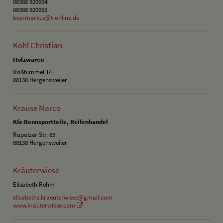
08388 920954
08388 920955
beermarkus@t-online.de
Kohl Christian
Holzwaren
Roßhimmel 14
88138 Hergensweiler
Krause Marco
Kfz-Rennsportteile, Reifenhandel
Rupolzer Str. 83
88138 Hergensweiler
Kräuterwiese
Elisabeth Rehm
elisabeths.kraeuterwiese@gmail.com
www.kräuterwiese.com