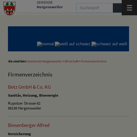
Zum Inhalt
,
zur Navigation
oder
zur Startseite
springen.
GEMEINDE
Hergensweiler
Menü
Gemeinde Hergensweiler
Gemeinde Sigmarszell
Gemeinde Weißensberg
Sie sind hier:
Gemeinde Hergensweiler
>
Wirtschaft
>
Firmenverzeichnis
Firmenverzeichnis
Betz GmbH & Co. KG
Sanitär, Heizung, Bioenergie
Rupolzer Strasse 62
88138 Hergensweiler
Biesenberger Alfred
Versicherung