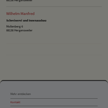
Wilhelm Manfred
Schreinerei und Innenausbau
Mollenberg 6
88138 Hergensweiler
drucken
nach oben
Mehr
entdecken,
Mehr entdecken
Öffnungszeiten
Kontakt
und