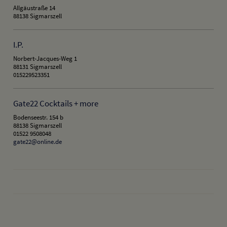
Allgäustraße 14
88138 Sigmarszell
I.P.
Norbert-Jacques-Weg 1
88131 Sigmarszell
015229523351
Gate22 Cocktails + more
Bodenseestr. 154 b
88138 Sigmarszell
01522 9508048
gate22@online.de
drucken
nach oben