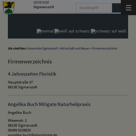
Zum Inhalt
,
zur Navigation
oder
zur Startseite
springen.
GEMEINDE
Sigmarszell
Menü
Sie sind hier:
Gemeinde Sigmarszell
>
Wirtschaft und Bauen
>
Firmenverzeichnis
Firmenverzeichnis
4 Jahreszeiten Floristik
Hauptstraße 37
88138 Sigmarszell
Angelika Buch Mitigate Naturheilpraxis
Angelika Buch
Wiesenstr. 2
88138 Sigmarszell
08389 9228833
angelika.buch@abmitigate.de