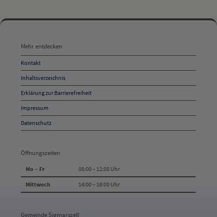
Mehr
entdecken,
Mehr entdecken
Öffnungszeiten
Kontakt
und
Inhaltsverzeichnis
Anschrift
Erklärung zur Barrierefreiheit
und
Impressum
Kontakt
Datenschutz
Öffnungszeiten
Mo – Fr
08:00 – 12:00 Uhr
Mittwoch
14:00 – 18:00 Uhr
Gemeinde Sigmarszell