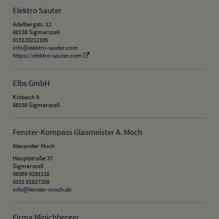
Elektro Sauter
Adelbergstr. 12
88138 Sigmarszell
015120212185
info@elektro-sauter.com
https://elektro-sauter.com
Elbs GmbH
Kinbach 9
88138 Sigmarszell
Fenster-Kompass Glasmeister A. Moch
Alexander Moch
Hauptstraße 37
Sigmarszell
08389 9291118
0151 61827208
info@fenster-moch.de
Firma Minichberger