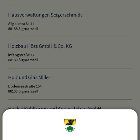
Hausverwaltungen Seigerschmidt
Allgäustraße 41
88138 Sigmarszell
Holzbau Höss GmbH & Co. KG
Infangstraße 17
88138 Sigmarszell
Holz und Glas Miller
Bodenseestraße 154
88138 Sigmarszell
Huckle Kühltürme und Apparatebau GmbH
Alte Landstraße 32
88138 Sigmarszell
Ingenieur- und Vermessungsbüro Krögler