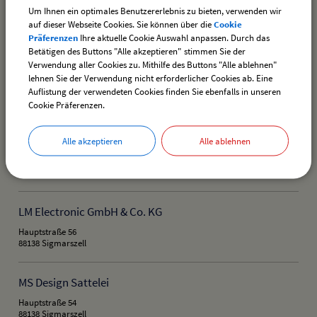
Um Ihnen ein optimales Benutzererlebnis zu bieten, verwenden wir
Bodenseestraße 61
auf dieser Webseite Cookies. Sie können über die
Cookie
88138 Sigmarszell
Präferenzen
Ihre aktuelle Cookie Auswahl anpassen. Durch das
Betätigen des Buttons "Alle akzeptieren" stimmen Sie der
Verwendung aller Cookies zu. Mithilfe des Buttons "Alle ablehnen"
KFZ-Sachverständigenbüro Andreas Stumpf
lehnen Sie der Verwendung nicht erforderlicher Cookies ab. Eine
Bodenseestraße 152 C
Auflistung der verwendeten Cookies finden Sie ebenfalls in unseren
88138 Sigmarszell
Cookie Präferenzen.
Lehmann GmbH Garten- und Landschaftsbau
Alle akzeptieren
Alle ablehnen
Tobelstraße 71
88138 Sigmarszell
LM Electronic GmbH & Co. KG
Hauptstraße 56
88138 Sigmarszell
MS Design Sattelei
Hauptstraße 54
88138 Sigmarszell