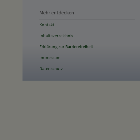
entdecken,
Mehr entdecken
Öffnungszeiten
Kontakt
und
Inhaltsverzeichnis
Anschrift
Erklärung zur Barrierefreiheit
und
Impressum
Kontakt
Datenschutz