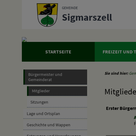
Zum Inhalt
,
zur Navigation
oder
zur Startseite
springen.
GEMEINDE
Sigmarszell
STARTSEITE
FREIZEIT UND
Sie sind hier:
Gem
Bürgermeister und
Gemeinderat
Mitgliede
Mitglieder
Sitzungen
Erster Bürger
Lage und Ortsplan
F
Geschichte und Wappen