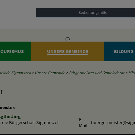
Bedienungshilfe
 TOURISMUS
UNSERE GEMEINDE
BILDUNG 
einde Sigmarszell
>
Unsere Gemeinde
>
Bürgermeister und Gemeinderat
>
Mit
r
meister:
Agthe Jörg
E-
reie Bürgerschaft Sigmarszell
buergermeister@sigm
Mail: