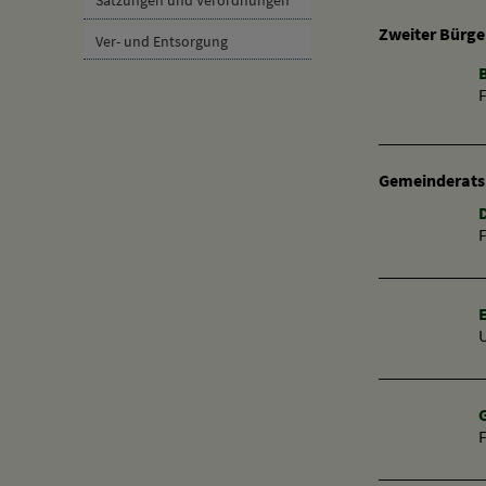
Satzungen und Verordnungen
Zweiter Bürge
Ver- und Entsorgung
F
Gemeinderats
F
G
F