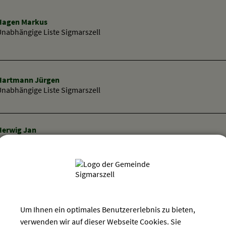
Hagen Markus
Unabhängige Liste Sigmarszell
Hartmann Jürgen
Unabhängige Liste Sigmarszell
Herwig Jan
reie Bürgerschaft Sigmarszell
Kaeß Ute
reie Bürgerschaft Sigmarszell
Um Ihnen ein optimales Benutzererlebnis zu bieten,
verwenden wir auf dieser Webseite Cookies. Sie