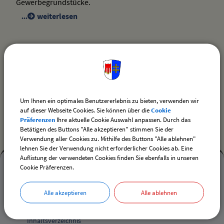
Gewerbegrundstücke.
weiterlesen
drucken
nach oben
Um Ihnen ein optimales Benutzererlebnis zu bieten, verwenden wir
auf dieser Webseite Cookies. Sie können über die
Cookie
Präferenzen
Ihre aktuelle Cookie Auswahl anpassen. Durch das
Betätigen des Buttons "Alle akzeptieren" stimmen Sie der
Verwendung aller Cookies zu. Mithilfe des Buttons "Alle ablehnen"
lehnen Sie der Verwendung nicht erforderlicher Cookies ab. Eine
Auflistung der verwendeten Cookies finden Sie ebenfalls in unseren
Mehr
Cookie Präferenzen.
entdecken,
Mehr entdecken
Alle akzeptieren
Alle ablehnen
Öffnungszeiten
Kontakt
und
Inhaltsverzeichnis