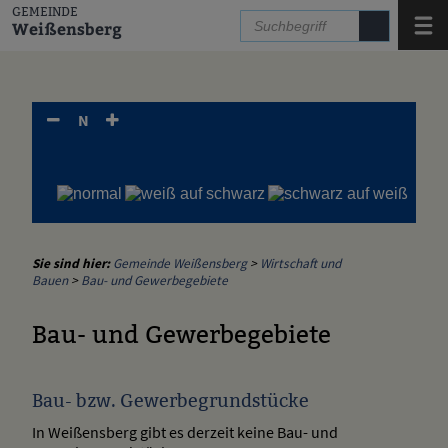
Zum Inhalt
,
zur Navigation
oder
zur Startseite
springen.
GEMEINDE
Menü
Weißensberg
N
Sie sind hier:
Gemeinde Weißensberg
>
Wirtschaft und
Bauen
>
Bau- und Gewerbegebiete
Bau- und Gewerbegebiete
Bau- bzw. Gewerbegrundstücke
In Weißensberg gibt es derzeit keine Bau- und