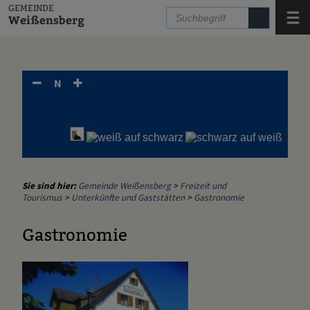
Zum Inhalt
,
zur Navigation
oder
zur Startseite
springen.
GEMEINDE
Menü
Weißensberg
N
Sie sind hier:
Gemeinde Weißensberg
>
Freizeit und
Tourismus
>
Unterkünfte und Gaststätten
>
Gastronomie
Gastronomie