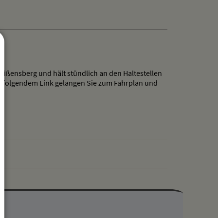
Weißensberg und hält stündlich an den Haltestellen
achfolgendem Link gelangen Sie zum Fahrplan und
drucken
nach oben