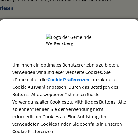
rlesen
s Lindau
slinie 4 Gitzenweiler Hof - ZUP - Alwind führt durch die Gemeinde 
r Hof (Campingplatz), Rehlings (Reitstall) und Lindenstraße.Mit n
es Stadtbusses:
Um Ihnen ein optimales Benutzererlebnis zu bieten,
rlesen
verwenden wir auf dieser Webseite Cookies. Sie
können über die
Cookie Präferenzen
Ihre aktuelle
Cookie Auswahl anpassen. Durch das Betätigen des
Buttons "Alle akzeptieren" stimmen Sie der
Verwendung aller Cookies zu. Mithilfe des Buttons "Alle
ablehnen" lehnen Sie der Verwendung nicht
erforderlicher Cookies ab. Eine Auflistung der
verwendeten Cookies finden Sie ebenfalls in unseren
Cookie Präferenzen.