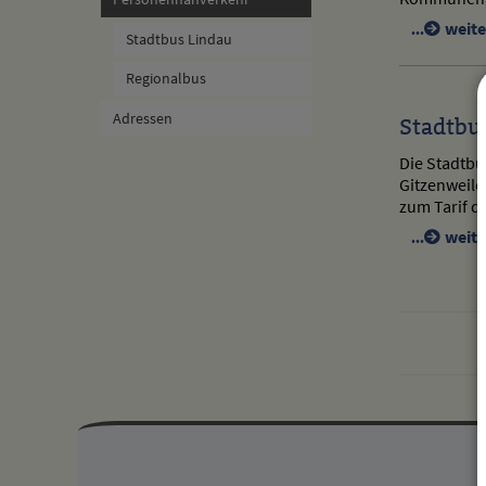
weite
Stadtbus Lindau
Regionalbus
Adressen
Stadtbu
Die Stadtbu
Gitzenweile
zum Tarif d
weite
Mehr