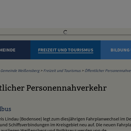
MEINDE
FREIZEIT UND TOURISMUS
BILDUNG 
Gemeinde Weißensberg
>
Freizeit und Tourismus
>
Öffentlicher Personennahve
tlicher Personennahverkehr
lbus
is Lindau (Bodensee) legt zum diesjährigen Fahrplanwechsel im D
und Schiffsverbindungen im Kreisgebiet neu auf. Die neuen Fahrp
usliegen.Weißensberg und Rothkreuz werden von de