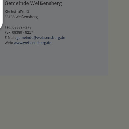
Gemeinde Weißensberg
Kirchstraße 13
88138 Weißensberg
Tel.: 08389 - 278
Fax: 08389 - 8217
E-Mail:
gemeinde@weissensberg.de
Web:
www.weissensberg.de