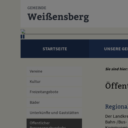
Zum Inhalt
,
zur Navigation
oder
zur Startseite
springen.
GEMEINDE
Weißensberg
STARTSEITE
UNSERE GE
Sie sind hier:
Vereine
Kultur
Öffen
Freizeitangebote
Bäder
Regiona
Unterkünfte und Gaststätten
Der Landkre
Bahn-/Bus- 
Öffentlicher
Kommunen a
Personennahverkehr