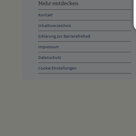
entdecken,
Mehr entdecken
Öffnungszeiten
Kontakt
und
Inhaltsverzeichnis
Anschrift
Erklärung zur Barrierefreiheit
und
Impressum
Kontakt
Datenschutz
Cookie Einstellungen