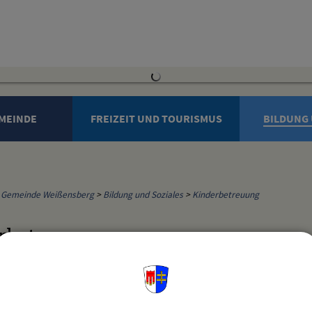
MEINDE
FREIZEIT UND TOURISMUS
BILDUNG 
Gemeinde Weißensberg
>
Bildung und Soziales
>
Kinderbetreuung
rbetreuung
gesstätte "St. Markus"
h. Kirchenstiftung St. Markus Weißensberg