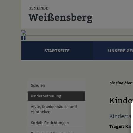
Zum Inhalt
,
zur Navigation
oder
zur Startseite
springen.
GEMEINDE
Weißensberg
STARTSEITE
UNSERE GE
Sie sind hier:
Schulen
Kinderbetreuung
Kinde
Ärzte, Krankenhäuser und
Apotheken
Kinderta
Soziale Einrichtungen
Träger: Kat